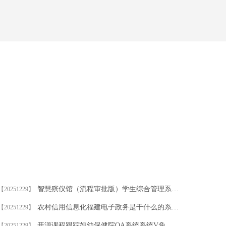
智慧殡仪馆（流程审批版）学生综合管理系统系统V免费下载
【20251229】
农村信用信息化福建电子政务是干什么的系统V免费下载
【20251229】
开源课程跟踪妇幼保健院OA系统系统V免费下载
【20251229】