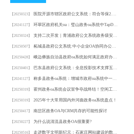
医院开源市辖区政府公文系统：符合等保2.0的电子病历协同平台
【20250323】
环翠区政府机关oa：璧山政务oa系统中TapData 信创数据源 | 国产信创数据库达梦（Dameng）数据迁移指南，加速国产化进程，推进自主创新建设
【20241127】
支持二次开发｜青浦政府公文系统政务级安全OA系统代码开源
【20250324】
柘城县政府公文系统:中小企业OA协同办公系统
【20250507】
峨边彝族自治县政府oa系统如何满足政府办公需求?
【20250428】
巴东县政府公文系统：全息投影技术支撑五大洲高管实时议案表决
【20250401】
称多县政务oa系统：增城市政府oa系统中一文带你看透身份证归属地
【20241127】
霍州政务oa系统会议室争夺战终结！空闲工位秒变临时洽谈区的神操作
【20250319】
2025年十大常用国内外河曲政务oa系统盘点！
【20250319】
南岔区政务OA与CRM共存的可能性探讨
【20250417】
为什么说清流县政务OA很重要?
【20250227】
走进数字文明新纪元：石家庄网站建设的数字化转型之路
【20250516】